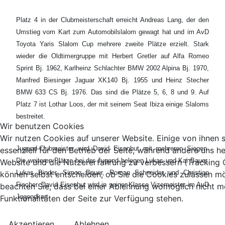
Platz 4 in der Clubmeisterschaft erreicht Andreas Lang, der den
Umstieg vom Kart zum Automobilslalom gewagt hat und im AvD
Toyota Yaris Slalom Cup mehrere zweite Plätze erzielt. Stark
wieder die Oldtimergruppe mit Herbert Gretler auf Alfa Romeo
Sprint Bj. 1962, Karlheinz Schlachter BMW 2002 Alpina Bj. 1970,
Manfred Biesinger Jaguar XK140 Bj. 1955 und Heinz Stecher
BMW 633 CS Bj. 1976. Das sind die Plätze 5, 6, 8 und 9. Auf
Platz 7 ist Lothar Loos, der mit seinem Seat Ibiza einige Slaloms
bestreitet.
Wir benutzen Cookies
Wir nutzen Cookies auf unserer Website. Einige von ihnen 
Jugend-Clubmeister wird David Eisenhut mit mehreren Siegen.
essenziell für den Betrieb der Seite, während andere uns he
Die weiteren Plätze bei der Jugend belegen Lukas und Kai Bauer,
Website und die Nutzererfahrung zu verbessern (Tracking 
Lukas Binder, Simon Bauer, Roman Schneider und Christian
können selbst entscheiden, ob Sie die Cookies zulassen mö
Fischer. David Eisenhut wird in seiner Klasse Vizemeister im AvD
beachten Sie, dass bei einer Ablehnung womöglich nicht me
Jugendkart.
Funktionalitäten der Seite zur Verfügung stehen.
Akzeptieren
Ablehnen